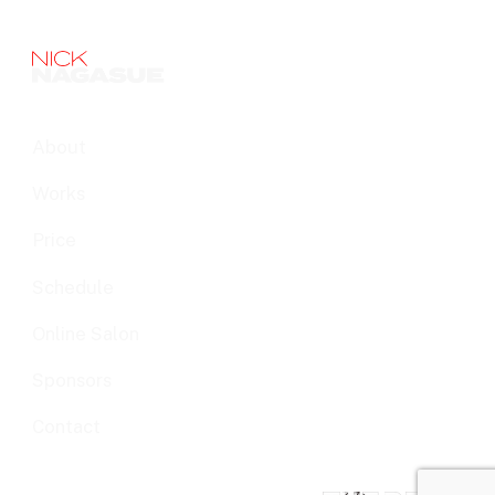
About
Works
Price
Schedule
Online Salon
Sponsors
Contact