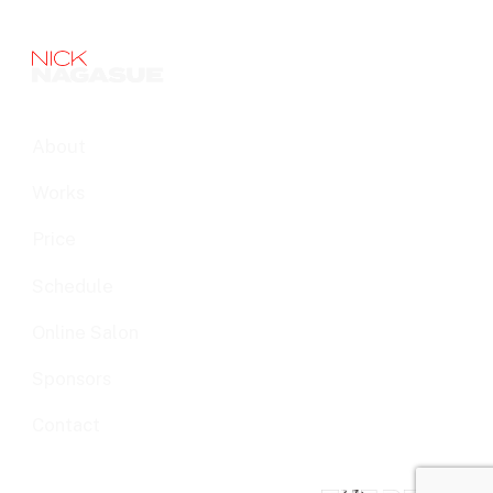
About
Works
Price
Schedule
Online Salon
Sponsors
Contact