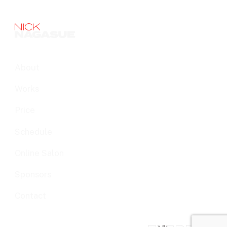
About
Works
Price
Schedule
Online Salon
Sponsors
Contact