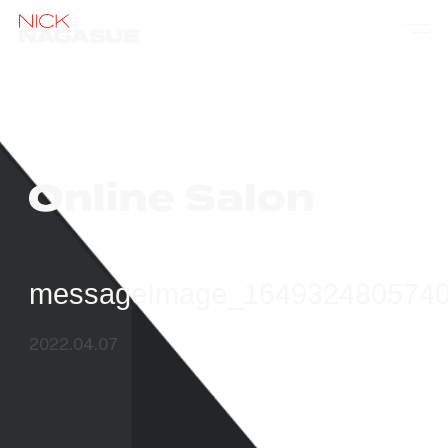
messageImage_164932480574
2022.04.07