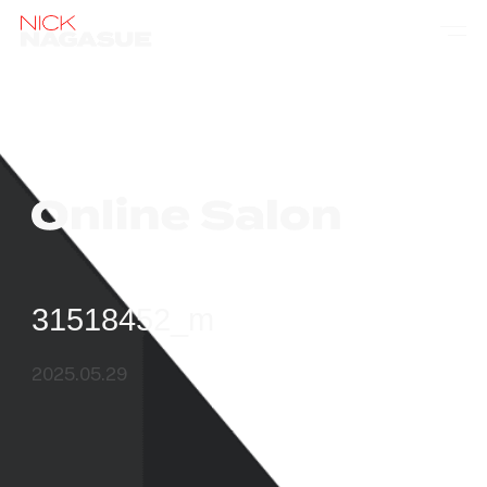
31518452_m
2025.05.29