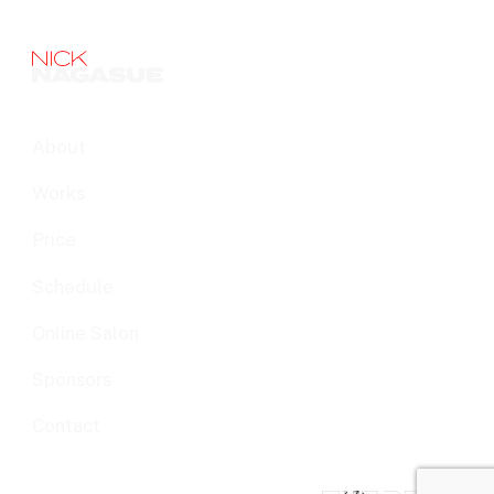
About
Works
Price
Schedule
Online Salon
Sponsors
Contact